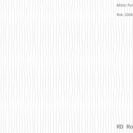
Místo: Pa
Rok: 2008
RD Ro