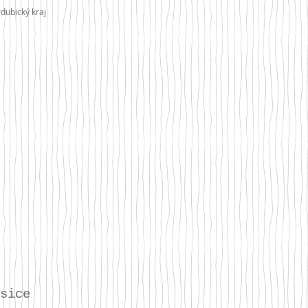
rdubický kraj
sice