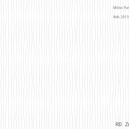
Místo: Pa
Rok: 2013
RD Z