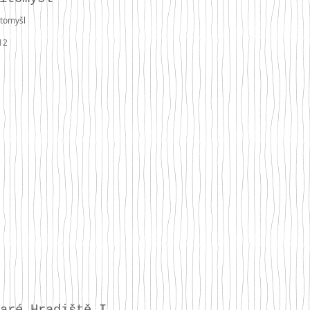
itomyšl
12