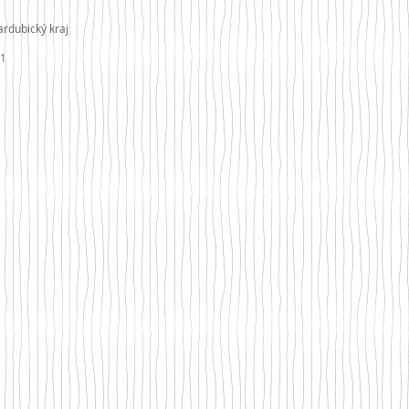
ardubický kraj
11