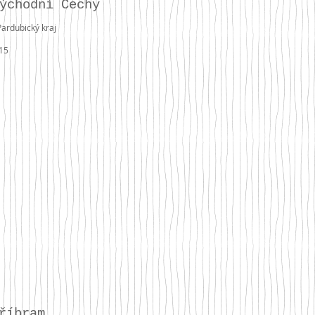
ýchodní Čechy
Pardubický kraj
15
říbram