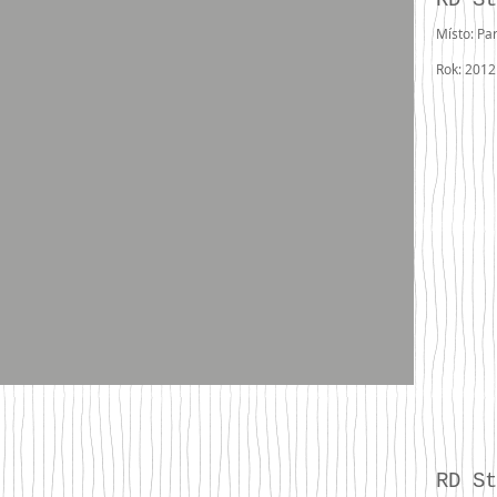
RD St
Místo: Pa
Rok: 2012
RD St