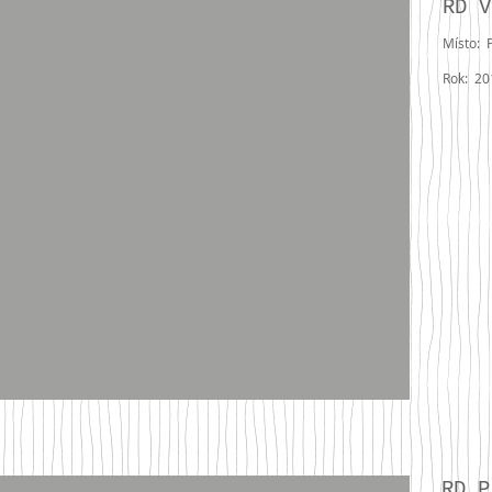
RD V
Místo: 
Rok: 20
RD P