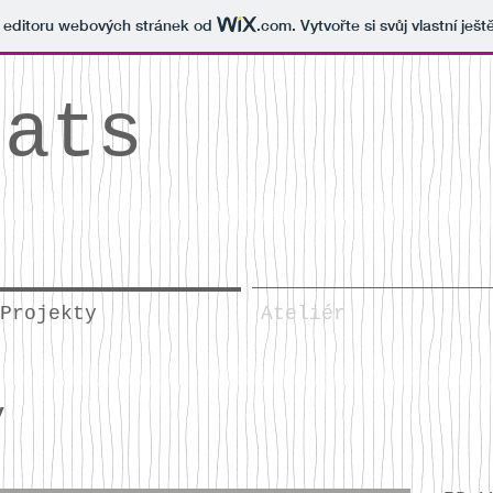
v editoru webových stránek od
.com
. Vytvořte si svůj vlastní ješ
cats
Projekty
Ateliér
y