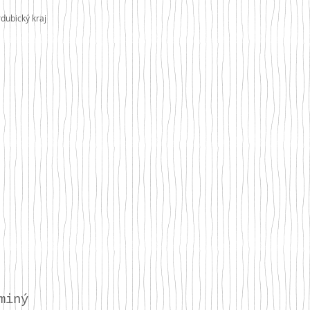
rdubický kraj
miný