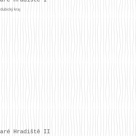
aré Hradiště I
rdubický kraj
aré Hradiště II