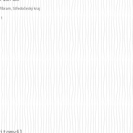
říbram, Středočeský kraj
11
Litomyšl